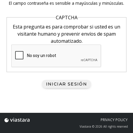
p
El campo contraseña es sensible a mayúsculas y minúsculas.
r
CAPTCHA
i
Esta pregunta es para comprobar si usted es un
n
visitante humano y prevenir envíos de spam
c
automatizado.
i
p
a
l
e
s
PRIVACY POLICY
Viastara © 2026 All rights reserved