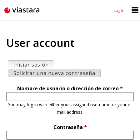
Jump to navigation
Log In
N
U
a
s
v
User account
e
i
r
g
m
Iniciar sesión
(solapa activa)
a
e
S
Solicitar una nueva contraseña
t
n
o
i
Nombre de usuario o dirección de correo
*
u
l
o
a
You may log in with either your assigned username or your e-
n
p
mail address.
a
Contraseña
*
s